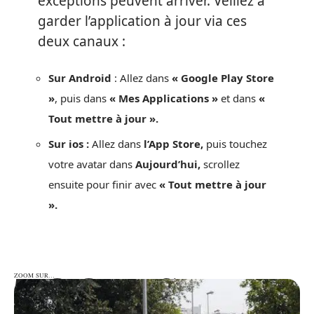
exceptions peuvent arriver. Veillez à
garder l’application à jour via ces
deux canaux :
Sur Android
: Allez dans
« Google Play Store
»
, puis dans
« Mes Applications »
et dans
«
Tout mettre à jour ».
Sur ios :
Allez dans
l’App Store,
puis touchez
votre avatar dans
Aujourd’hui,
scrollez
ensuite pour finir avec
« Tout mettre à jour
».
ZOOM SUR…
ZOOM SUR…