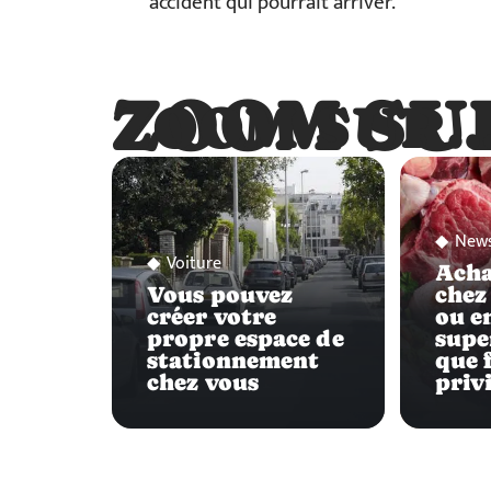
accident qui pourrait arriver.
ZOOM SU
ZOOM SUR
New
Voiture
Acha
Vous pouvez
chez
créer votre
ou e
propre espace de
supe
stationnement
que f
chez vous
privi