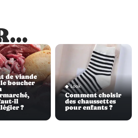
R…
…
s
t de viande
 le boucher
Look
n
rmarché,
Comment choisir
aut-il
des chaussettes
légier ?
pour enfants ?