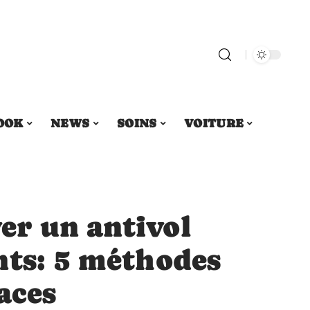
OOK
NEWS
SOINS
VOITURE
r un antivol
nts: 5 méthodes
aces