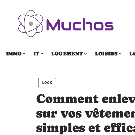
IMMO
IT
LOGEMENT
LOISIRS
L
LOOK
Comment enleve
sur vos vêteme
simples et effic