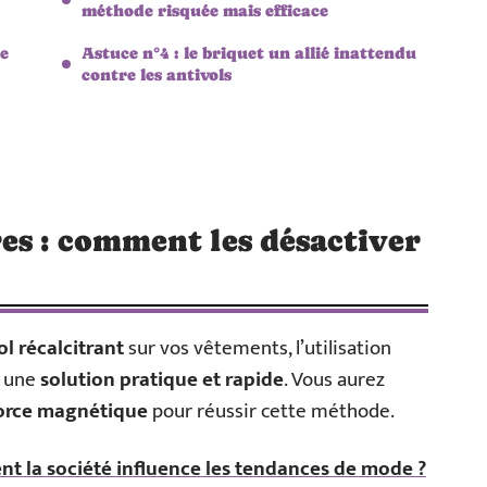
méthode risquée mais efficace
me
Astuce n°4 : le briquet un allié inattendu
contre les antivols
es : comment les désactiver
ol récalcitrant
sur vos vêtements, l’utilisation
e une
solution pratique et rapide
. Vous aurez
orce magnétique
pour réussir cette méthode.
t la société influence les tendances de mode ?