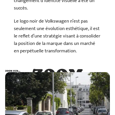
changement d’identité visuelle a été un
succès.
Le logo noir de Volkswagen n’est pas
seulement une évolution esthétique, il est
le reflet d’une stratégie visant à consolider
la position de la marque dans un marché
en perpétuelle transformation.
ZOOM
ZOOM SUR…
SUR…