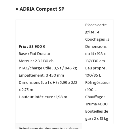
♦ ADRIA Compact SP
Places carte
grise : 4
Couchages : 3
Prix : 53 900 €
Dimensions
Base : Fiat Ducato
du lit : 198 x
Moteur : 2.3 l 130 ch
137/130 cm
PTAC/charge utile : 3,5 t / 846 kg
Eau propre :
Empattement : 3 450 mm
100/85 L
Dimensions (L x l x H) : 5,99 x 2,12
Réfrigérateur
x 2,75 m
: 100 L
Hauteur intérieure : 1,98 m
Chauffage :
Truma 4000
Bouteilles de
gaz : 2 x 13 kg
Principaux équipements : airbags