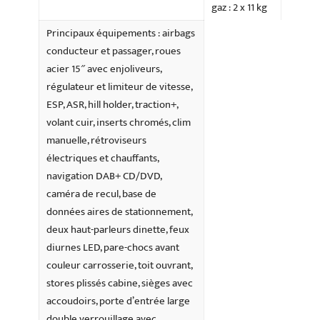
gaz : 2 x 11 kg
Principaux équipements : airbags
conducteur et passager, roues
acier 15″ avec enjoliveurs,
régulateur et limiteur de vitesse,
ESP, ASR, hill holder, traction+,
volant cuir, inserts chromés, clim
manuelle, rétroviseurs
électriques et chauffants,
navigation DAB+ CD/DVD,
caméra de recul, base de
données aires de stationnement,
deux haut-parleurs dinette, feux
diurnes LED, pare-chocs avant
couleur carrosserie, toit ouvrant,
stores plissés cabine, sièges avec
accoudoirs, porte d’entrée large
double verrouillage avec