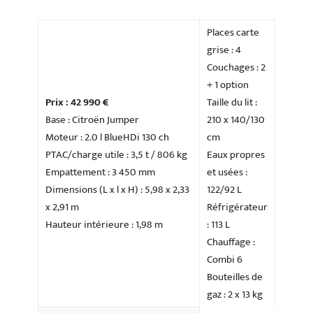
Places carte
grise : 4
Couchages : 2
+ 1 option
Prix : 42 990 €
Taille du lit :
Base : Citroën Jumper
210 x 140/130
Moteur : 2.0 l BlueHDi 130 ch
cm
PTAC/charge utile : 3,5 t / 806 kg
Eaux propres
Empattement : 3 450 mm
et usées :
Dimensions (L x l x H) : 5,98 x 2,33
122/92 L
x 2,91 m
Réfrigérateur
Hauteur intérieure : 1,98 m
: 113 L
Chauffage :
Combi 6
Bouteilles de
gaz : 2 x 13 kg