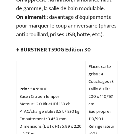
de gamme, la salle de bain modulable.
On aimerait
: davantage d’équipements
pour marquer le coup anniversaire (phares
antibrouillard, prises USB, hotte, etc.).
♦ BÜRSTNER T590G Edition 30
Places carte
grise : 4
Couchages : 3
Prix : 54 990 €
Taille du lit :
Base : Citroën Jumper
200 x 140/131
Moteur : 2.0 BlueHDi 130 ch
cm
PTAC/charge utile : 3,5 t / 830 kg
Eau propre :
Empattement : 3 450 mm
110/90 L
Dimensions (L x l x H) : 5,99 x 2,20
Réfrigérateur
x 2,75 m
: 97 L