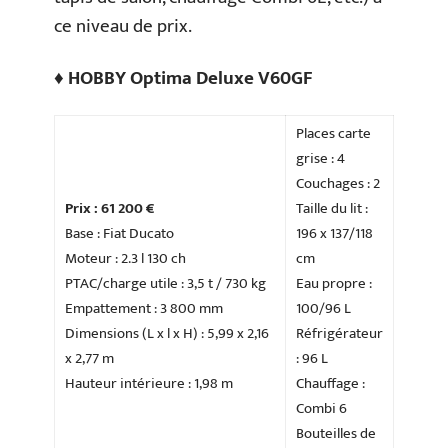
ce niveau de prix.
♦ HOBBY Optima Deluxe V60GF
Places carte
grise : 4
Couchages : 2
Prix : 61 200 €
Taille du lit :
Base : Fiat Ducato
196 x 137/118
Moteur : 2.3 l 130 ch
cm
PTAC/charge utile : 3,5 t / 730 kg
Eau propre :
Empattement : 3 800 mm
100/96 L
Dimensions (L x l x H) : 5,99 x 2,16
Réfrigérateur
x 2,77 m
: 96 L
Hauteur intérieure : 1,98 m
Chauffage :
Combi 6
Bouteilles de