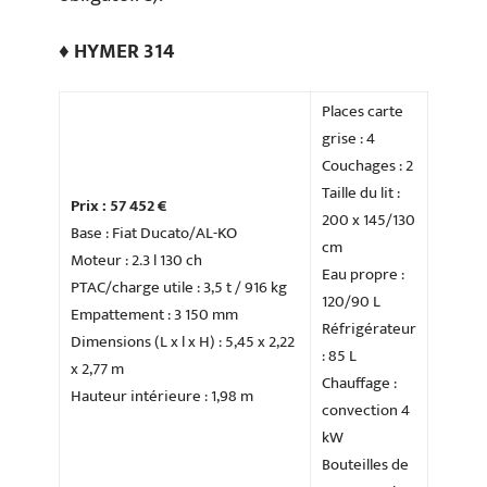
♦ HYMER 314
Places carte
grise : 4
Couchages : 2
Taille du lit :
Prix : 57 452 €
200 x 145/130
Base : Fiat Ducato/AL-KO
cm
Moteur : 2.3 l 130 ch
Eau propre :
PTAC/charge utile : 3,5 t / 916 kg
120/90 L
Empattement : 3 150 mm
Réfrigérateur
Dimensions (L x l x H) : 5,45 x 2,22
: 85 L
x 2,77 m
Chauffage :
Hauteur intérieure : 1,98 m
convection 4
kW
Bouteilles de