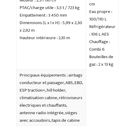
Moteur : 2.3 l 130 ch
cm
PTAC/charge utile : 3,5 t / 723 kg
Eau propre :
Empattement : 3 450 mm
100/110 L
Dimensions (L x l x H) : 5,99 x 2,30
Réfrigérateur
x 2,92 m
: 106 L AES
Hauteur intérieure : 2,10 m
Chauffage :
Combi 6
Bouteilles de
gaz : 2 x 13 kg
Principaux équipements : airbags
conducteur et passager, ABS, EBD,
ESP traction+, hill holder,
climatisation cabine, rétroviseurs
électriques et chauffants,
antenne radio intégrée, sièges
avec accoudoirs, tapis de cabine