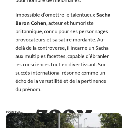
pour nombre de mélomanes.
Impossible d’omettre le talentueux
Sacha
Baron Cohen
, acteur et humoriste
britannique, connu pour ses personnages
provocateurs et sa satire mordante. Au-
delà de la controverse, il incarne un Sacha
aux multiples facettes, capable d’ébranler
les consciences tout en divertissant. Son
succès international résonne comme un
écho de la versatilité et de la pertinence
du prénom.
ZOOM
ZOOM SUR…
SUR…