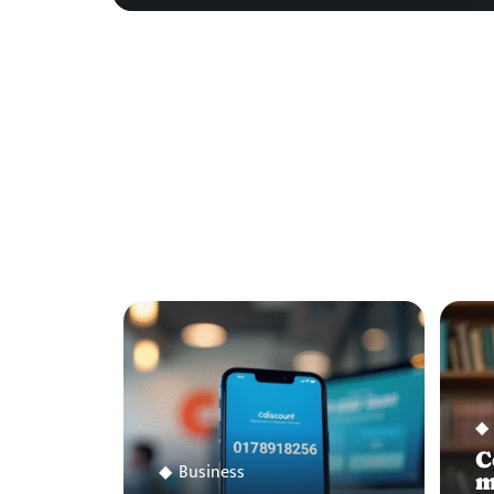
C
Business
m