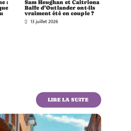
ne :
Sam Heughan et Caitriona
que
Balfe d’Outlander ont-ils
du
vraiment été en couple ?
13 juillet 2026
LIRE LA SUITE