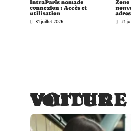
IntraParis nomade
Zone 
connexion : Accès et
nouve
utilisation
adres
31 juillet 2026
21 ju
VOITURE
VOITURE