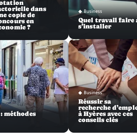
otation
actorielle dans
Business
ne copie de
Quel travail faire
oncours en
s’installer
conomie ?
Business
Réussir sa
recherche d’empl
 : méthodes
à Hyères avec ces
conseils clés