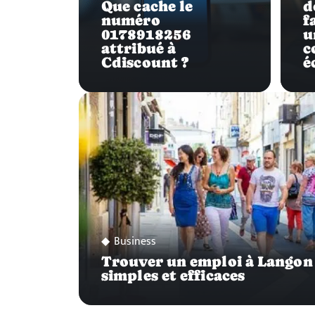
Que cache le
d
numéro
f
0178918256
u
attribué à
c
Cdiscount ?
é
Business
Trouver un emploi à Langon
simples et efficaces