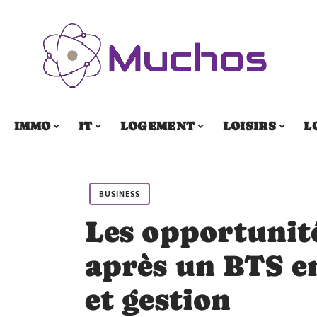
IMMO
IT
LOGEMENT
LOISIRS
L
BUSINESS
Les opportunité
après un BTS e
et gestion