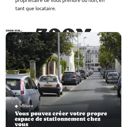
propriétaire de vous prendre ou non, en
tant que locataire.
ZOOM
ZOOM SUR…
SUR…
Voiture
Vous pouvez créer votre propre
espace de stationnement chez
vous