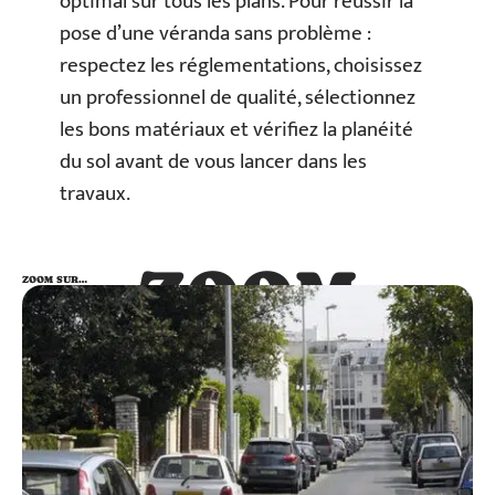
optimal sur tous les plans. Pour réussir la
pose d’une véranda sans problème :
respectez les réglementations, choisissez
un professionnel de qualité, sélectionnez
les bons matériaux et vérifiez la planéité
du sol avant de vous lancer dans les
travaux.
ZOOM
ZOOM SUR…
SUR…