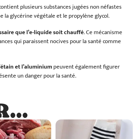
e contient plusieurs substances jugées non néfastes
e la glycérine végétale et le propylène glycol.
ssaire que l’e-liquide soit chauffé
. Ce mécanisme
ances qui paraissent nocives pour la santé comme
l’étain et l’aluminium
peuvent également figurer
résente un danger pour la santé.
R…
…