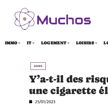
IMMO
IT
LOGEMENT
LOISIRS
L
SOINS
Y’a-t-il des risq
une cigarette é
25/01/2023